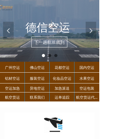
德信空运
넳
넲
下一趟航班就到
广州空运
佛山空运
花都空运
国内空运
铝材空运
服装空运
化妆品空运
水果空运
空运加急
异地空运
加急派送
空运包装
航空货运
联系我们
运单追踪
航空货运代收