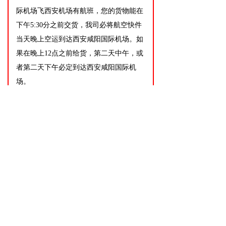
际机场飞西安机场有航班，您的货物能在
下午5:30分之前交货，我司必将航空快件
当天晚上空运到达西安咸阳国际机场。如
果在晚上12点之前给货，第二天中午，或
者第二天下午必定到达西安咸阳国际机
场。
广
州到西安空运价格
广州到西安空运价格，100公斤以上
的等级是4.0元/公斤，300公斤以上的等
级价格是3.8元/公斤，500公斤以上的等
级价格是3.6元/公斤，量大从优，舱位绝
对保证！如果您想了解广州到西安航空货
运价格,广州到西安空运舱位情况、空运时
效及保障，欢迎来电咨询。
广州白云机场到西安空运订舱/德信
物流/订舱操作说明（加急空运航班A舱优