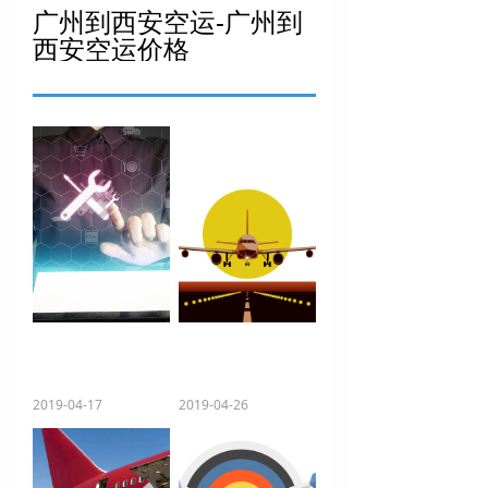
广州到西安空运-广州到
西安空运价格
航空货运货物包装及计费标准等常识
空运物流服务新标准
包装是影响运输质量的一个非常重要的因素，它可由寄件人自身完成，也可委托专业包装公司进行。如果给公司,是需要另外加费用的,包装材料的选择要视货物品质而定，目的是使货物得到安全的保护和支撑。
更为牢固的客户关系应该是战略联盟与伙伴关系，即对客户来说要有量身定制的物流方案，对空运物流公司来说要提供小棉袄般的贴心服务
一个美观大方、细致入微的包装即能够保护物品安全到达，也能够赢得买家对您的信任，赢得了顾客的心，就是赢得了生意上的成功。
2019-04-17
2019-04-26
一件货物的重量一般不超过 80公斤，体积一般不超过40×60×100厘米。宽体飞机载运的货物，一件货物重量一般不超过250公斤，体积一般不超过100×100×140厘米。超过以上重量和体积的货物，承运人可依据机型及出发地和目的地机场的装卸设备条件，确定可收运货物的最大重量和体积。