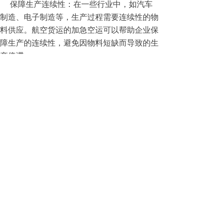
保障生产连续性：在一些行业中，如汽车
制造、电子制造等，生产过程需要连续性的物
料供应。航空货运的加急空运可以帮助企业保
障生产的连续性，避免因物料短缺而导致的生
产停滞。
降低库存成本：通过航空货运的加急空运，
企业可以实现小批量、多批次的物料采购，降
低库存水平，减少库存成本。
提高市场竞争力：在竞争激烈的市场环境
下，航空货运的加急空运可以帮助企业提高物
流效率，降低运营成本，从而提高企业的市场
竞争力。
总之，航空货运的加急空运在国内经济的运
作中具有重要的作用。企业可以根据自身的需
求和实际情况，选择合适的航空货运服务，提
高物流效率，降低运营成本，增强市场竞争力